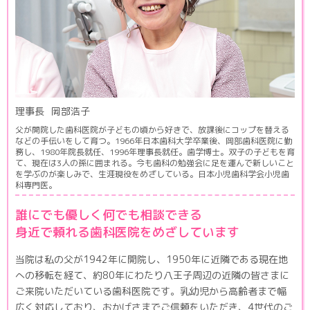
理事長
岡部浩子
父が開院した歯科医院が子どもの頃から好きで、放課後にコップを替える
などの手伝いをして育つ。1966年日本歯科大学卒業後、岡部歯科医院に勤
務し、1980年院長就任、1996年理事長就任。歯学博士。双子の子どもを育
て、現在は3人の孫に囲まれる。今も歯科の勉強会に足を運んで新しいこと
を学ぶのが楽しみで、生涯現役をめざしている。日本小児歯科学会小児歯
科専門医。
誰にでも優しく何でも相談できる
身近で頼れる歯科医院をめざしています
当院は私の父が1942年に開院し、1950年に近隣である現在地
への移転を経て、約80年にわたり八王子周辺の近隣の皆さまに
ご来院いただいている歯科医院です。乳幼児から高齢者まで幅
広く対応しており、おかげさまでご信頼をいただき、4世代のご